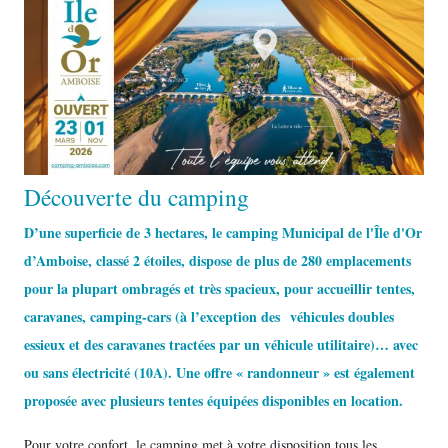
Découverte du camping
D’une superficie de 3 hectares, le camping Municipal de l'Île d'Or
d’Amboise, classé 2 étoiles, dispose de plus de 280 emplacements
pour la plupart ombragés et très spacieux, pour accueillir tentes,
caravanes, camping-cars (à l’exception des véhicules doubles
essieux et des caravanes tractées par un véhicule utilitaire)… avec
ou sans électricité (10A). Une offre « randonneur » est également
proposée avec plusieurs tentes équipées disponibles en location.
Pour votre confort, le camping met à votre disposition tous les